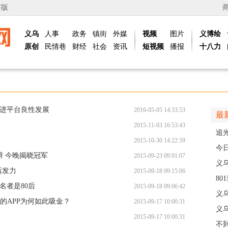
字版
义乌
人事
政务
镇街
外媒
视频
图片
义博绘
原创
民情巷
财经
社会
资讯
短视频
播报
十八力
促进平台良性发展
2016-05-05 14:33:53
最
2015-11-03 16:53:43
追
2015-10-30 14:22:59
义
今
辩 今晚揭晓冠军
2015-09-23 09:01:07
线
义
后发力
2015-09-18 09:15:06
8
名者是80后
2015-09-18 09:06:42
高
义
"的APP为何如此吸金？
2015-09-17 10:00:31
义
2015-09-17 10:00:31
创
不