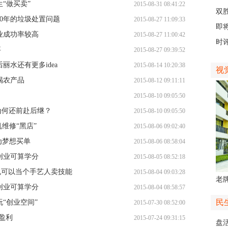
“做买卖”
2015-08-31 08:41:22
会“
双
0年的垃圾处置问题
2015-08-27 11:09:33
日
即
业成功率较高
2015-08-27 11:00:42
台
时评
事
2015-08-27 09:39:52
丽水还有更多idea
2015-08-14 10:20:38
视
喝农产品
2015-08-12 09:11:11
2015-08-10 09:05:50
人为何还前赴后继？
2015-08-10 09:05:50
机维修“黑店”
2015-08-06 09:02:40
金为梦想买单
2015-08-06 08:58:04
创业可算学分
2015-08-05 08:52:18
也可以当个手艺人卖技能
2015-08-04 09:03:28
老牌
创业可算学分
2015-08-04 08:58:57
中
民
“创业空间”
2015-07-30 08:52:00
盈利
2015-07-24 09:31:15
盘