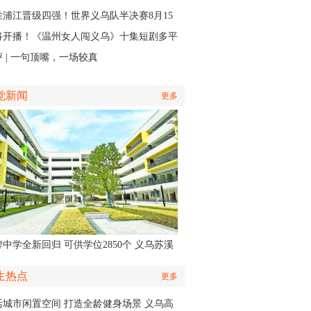
火力全开”
胜浦江晋级四强！世界义乌队半决赛8月15
主场开打
将开播！《温州女人闯义乌》十集短剧多平
同步上线
 | 一句顶嘴，一场较真
觉新闻
更多
中学全新回归 可供学位2850个 义乌苏溪
学9月投用
生热点
更多
活城市闲置空间 打造全龄健身场景 义乌高