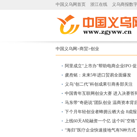
中国义乌网首页
浙江在线
义乌商报数
中国义乌网
>
商贸
>
创业
阿里成立“上市办”帮助电商企业IPO 
虞焘铭：未来5年进口贸易全面爆发
义乌“创二代”科创成果引商务部关注
中国青年互联网创业大赛 进入决赛答
马东带“奇葩说”团队创业 温商资本背
下个月年轻创业者蜂拥云栖大会 8成报
上线60天A轮融资一个亿 这个叫"空格
“海归”医疗企业快速接地气有N种方式