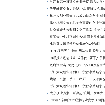
浙江省高校将建立创业学院 鼓励大学生
天子岭要变身为静脉小镇 要解决杭州5
杭州人创业调查：八成为首次创业 创
揭秘杭州身价43亿美女富豪的创业故
从众筹馒头辣酱到文创工作室 赶街之后
富阳大学生村官创业实训 网上摆摊吆
小咖秀火爆后带给创业者的4个陷阱
“O2O项目死亡榜单”网站传开 投资
90后技术宅创业当“闪修侠” 要干掉手
政府资金当“天使” 浙江省5000万基
浙江大众创业迎利好：贷款享受贴息 
烘焙、跟拍、手工、私厨……或许你
浙江大众创业迎利好：贷款享受贴息 
大众创业热潮不断兴起 杭州开发商大玩
P2P租车初现资本退潮行业竞争转向拼