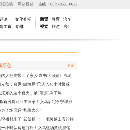
商报投稿
网站投稿
热线：0579-8551 6611
评论
文化礼堂
商贸
教育
汽车
阔忙食
专题汇
视觉
旅游
房产
新原创
更多
光的人把光带回了家乡 新书《追光》再现
商与一座城的双向奔赴
日立秋，台风“白海豚”已进入48小时警戒
，义乌风雨时间、雨量公布
乌江东的这个夏天，被“清凉”刷了屏
01套新房喜迎业主归家！义乌后宅永宁华府
层公寓正式启动交付
乌办了场国际“坚果大会”
乌李祖村来了“云创客”：一场跨越山海的科
接力
到一小时认购超万斤！义乌这场黄桃展销