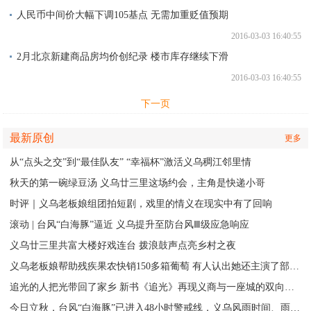
人民币中间价大幅下调105基点 无需加重贬值预期
2016-03-03 16:40:55
2月北京新建商品房均价创纪录 楼市库存继续下滑
2016-03-03 16:40:55
下一页
最新原创
更多
从“点头之交”到“最佳队友” “幸福杯”激活义乌稠江邻里情
秋天的第一碗绿豆汤 义乌廿三里这场约会，主角是快递小哥
时评｜义乌老板娘组团拍短剧，戏里的情义在现实中有了回响
滚动 | 台风“白海豚”逼近 义乌提升至防台风Ⅲ级应急响应
义乌廿三里共富大楼好戏连台 拨浪鼓声点亮乡村之夜
义乌老板娘帮助残疾果农快销150多箱葡萄 有人认出她还主演了部短剧
追光的人把光带回了家乡 新书《追光》再现义商与一座城的双向奔赴
今日立秋，台风“白海豚”已进入48小时警戒线，义乌风雨时间、雨量公布