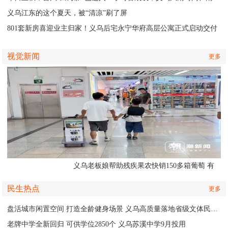
义乌江东的这个夏天，被“清凉”刷了屏
801套新房喜迎业主归家！义乌后宅永宁华府高层公寓正式启动交付
视觉新闻
更多
义乌老板娘帮助残疾果农快销150多箱葡萄 有
人认出她还主演了部短剧
民生热点
更多
盘活城市闲置空间 打造全龄健身场景 义乌高质量落地省级文体民生实事
老牌中学全新回归 可供学位2850个 义乌苏溪中学9月投用