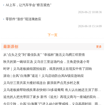
AI上车，让汽车学会“察言观色”
2026-06-22 10:08:36
零部件“涨价”现涟漪效应
2026-06-18 15:14:09
下一页
最新原创
更多
从“点头之交”到“最佳队友” “幸福杯”激活义乌稠江邻里情
秋天的第一碗绿豆汤 义乌廿三里这场约会，主角是快递小哥
时评｜义乌老板娘组团拍短剧，戏里的情义在现实中有了回响
滚动 | 台风“白海豚”逼近！义乌启动防台风Ⅳ级应急响应
义乌廿三里共富大楼好戏连台 拨浪鼓声点亮乡村之夜
义乌老板娘帮助残疾果农快销150多箱葡萄 有人认出她还主演了部短剧
追光的人把光带回了家乡 新书《追光》再现义商与一座城的双向奔赴
今日立秋，台风“白海豚”已进入48小时警戒线，义乌风雨时间、雨量公布