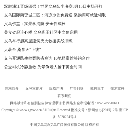
双胜浦江晋级四强！世界义乌队半决赛8月15日主场开打
义乌国际商贸城二区：清凉冰饮免费送 采购商可就近领取
义乌佛堂：实景学消防 安全伴成长
美食架起连心桥 义乌宾王社区中文角启用
义乌举行超高层建筑灭火救援实战演练
大暑至 桑拿天“上线”
义乌开通民生档案跨省查询 16地档案馆签约合作
公交司机冷静施救 为晕倒老人抢下黄金时间
网站简介
义乌宣传片
版权声明
广告刊登
诚聘英才
技术支持
联系我们
网络敲诈和有偿删帖自律管理承诺书 网络安全举报电话：0579-85516611
Copyright © www.zgyww.cn All Rights Reserved 批准文号：浙网信办[2015]12号
浙ICP
备15020224号-1
中国义乌网
&义乌广阔传媒有限公司 版权所有