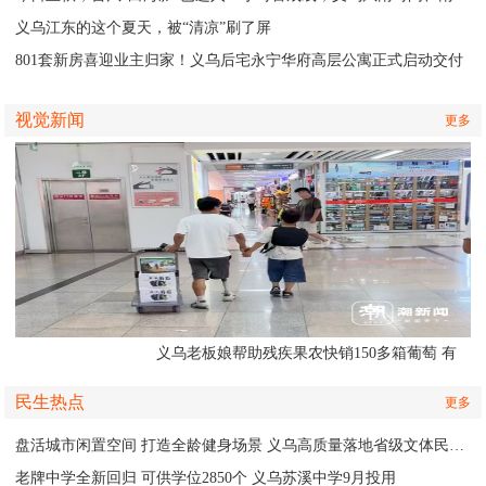
义乌江东的这个夏天，被“清凉”刷了屏
801套新房喜迎业主归家！义乌后宅永宁华府高层公寓正式启动交付
视觉新闻
更多
义乌老板娘帮助残疾果农快销150多箱葡萄 有
人认出她还主演了部短剧
民生热点
更多
盘活城市闲置空间 打造全龄健身场景 义乌高质量落地省级文体民生实事
老牌中学全新回归 可供学位2850个 义乌苏溪中学9月投用