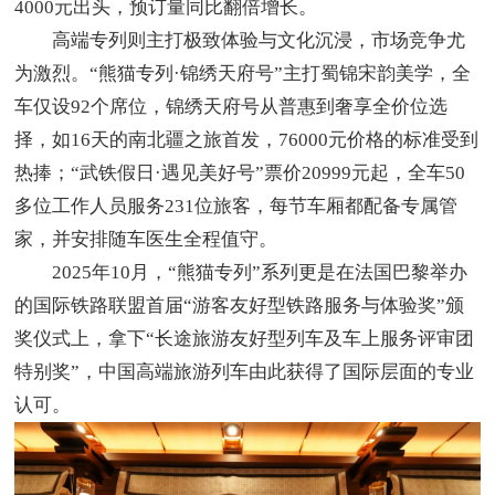
4000元出头，预订量同比翻倍增长。
高端专列则主打极致体验与文化沉浸，市场竞争尤
为激烈。“熊猫专列·锦绣天府号”主打蜀锦宋韵美学，全
车仅设92个席位，锦绣天府号从普惠到奢享全价位选
择，如16天的南北疆之旅首发，76000元价格的标准受到
热捧；“武铁假日·遇见美好号”票价20999元起，全车50
多位工作人员服务231位旅客，每节车厢都配备专属管
家，并安排随车医生全程值守。
2025年10月，“熊猫专列”系列更是在法国巴黎举办
的国际铁路联盟首届“游客友好型铁路服务与体验奖”颁
奖仪式上，拿下“长途旅游友好型列车及车上服务评审团
特别奖”，中国高端旅游列车由此获得了国际层面的专业
认可。