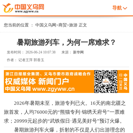
导航
您当前的位置 ：
中国义乌网
>
商贸
>
旅游
正文
暑期旅游列车，为何一席难求？
发布时间：
2026-06-24 10:07:38
来源：
新华网
作者：
记者王萍 郭香玉
2026年暑期未至，旅游专列已火。16天的南北疆之
旅首发，人均76000元的“熊猫专列·锦绣天府号”一票难
求；20999元起步的“武铁假日·遇见美好号”预订火爆。
暑期旅游列车火爆，折射的不仅是人们出游理念的