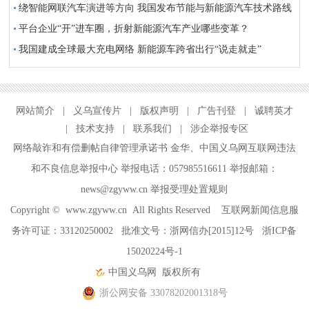
绕智能网联汽车演进等方向 我国发布节能与新能源汽车技术路线
图3.0
平台企业“开”进车圈，折射新能源汽车产业哪些变革？
我国建成全球最大充电网络 新能源车跨省出行“说走就走”
网站简介
|
义乌宣传片
|
版权声明
|
广告刊登
|
诚聘英才
|
技术支持
|
联系我们
|
涉企举报专区
网络敲诈和有偿删帖自律管理承诺书
金华
、
中国义乌网互联网违法
和不良信息举报中心
举报电话：057985516611 举报邮箱：
news@zgyww.cn
举报受理处置规则
Copyright ©
www.zgyww.cn
All Rights Reserved 互联网新闻信息服
务许可证：33120250002 批准文号：浙网信办[2015]12号
浙ICP备
15020224号-1
中国义乌网
版权所有
浙公网安备 33078202001318号