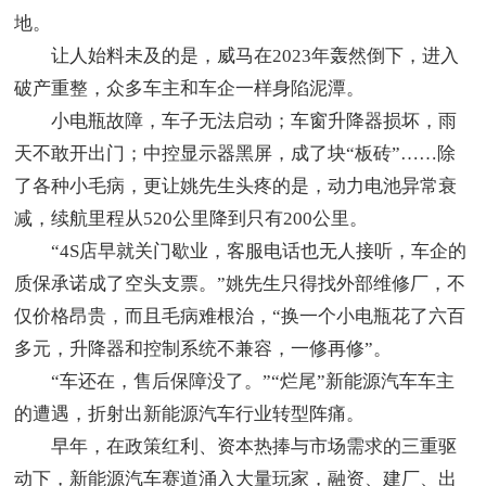
地。
让人始料未及的是，威马在2023年轰然倒下，进入
破产重整，众多车主和车企一样身陷泥潭。
小电瓶故障，车子无法启动；车窗升降器损坏，雨
天不敢开出门；中控显示器黑屏，成了块“板砖”……除
了各种小毛病，更让姚先生头疼的是，动力电池异常衰
减，续航里程从520公里降到只有200公里。
“4S店早就关门歇业，客服电话也无人接听，车企的
质保承诺成了空头支票。”姚先生只得找外部维修厂，不
仅价格昂贵，而且毛病难根治，“换一个小电瓶花了六百
多元，升降器和控制系统不兼容，一修再修”。
“车还在，售后保障没了。”“烂尾”新能源汽车车主
的遭遇，折射出新能源汽车行业转型阵痛。
早年，在政策红利、资本热捧与市场需求的三重驱
动下，新能源汽车赛道涌入大量玩家，融资、建厂、出