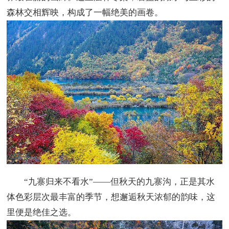
森林交相辉映，构成了一幅绝美的画卷。
“九寨归来不看水”——但秋天的九寨沟，正是其水
体色彩层次最丰富的季节，想邂逅秋天浓郁的韵味，这
里便是绝佳之选。