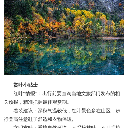
赏叶小贴士
红叶“情报”：出行前要查询当地文旅部门发布的相
关预报，精准把握最佳观赏期。
着装建议：深秋气温较低，红叶景色多在山区，步
行登高注意鞋子舒适和衣物保暖。
文明赏叶：爱护自然环境，不采摘枝叶，不乱丢垃