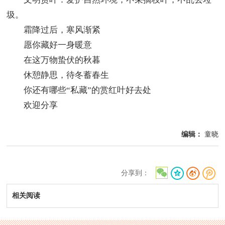
圾。
霜降过后，寒风渐紧
愿你藏好一身暖意
在这万物蛰伏的秋暮
休憩静思，待冬蓄春生
你还有哪些“私藏”的赏红叶好去处
欢迎分享
编辑：
童晓
分享到：
相关阅读