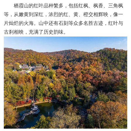
栖霞山的红叶品种繁多，包括红枫、枫香、三角枫
等，从嫩黄到深红，浓烈的红、黄、橙交相辉映，像一
片灿烂的火海。山中还有石刻等众多名胜古迹，红叶与
古刹相映，充满了历史韵味。