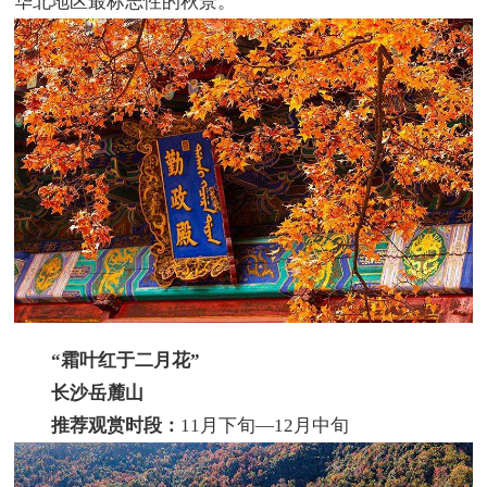
华北地区最标志性的秋景。
“霜叶红于二月花”
长沙岳麓山
推荐观赏时段：
11月下旬—12月中旬