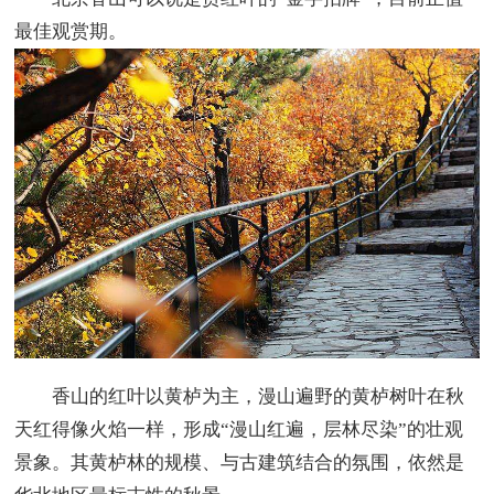
最佳观赏期。
香山的红叶以黄栌为主，漫山遍野的黄栌树叶在秋
天红得像火焰一样，形成“漫山红遍，层林尽染”的壮观
景象。其黄栌林的规模、与古建筑结合的氛围，依然是