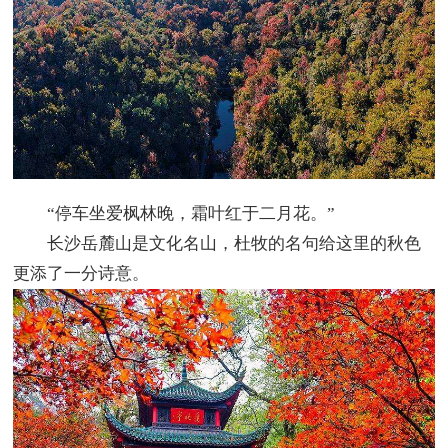
“停车坐爱枫林晚，霜叶红于二月花。”
长沙岳麓山是文化名山，杜牧的名句给这里的秋色
更添了一分诗意。