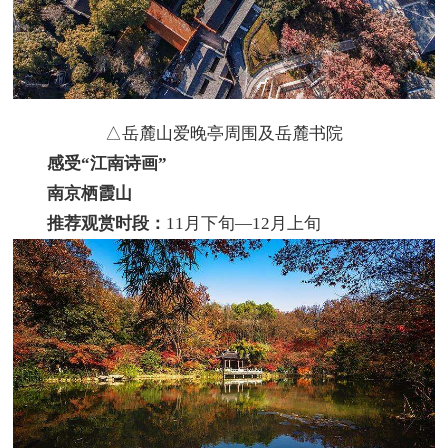
△岳麓山爱晚亭周围及岳麓书院
感受“江南诗画”
南京栖霞山
推荐观赏时段：
11月下旬—12月上旬