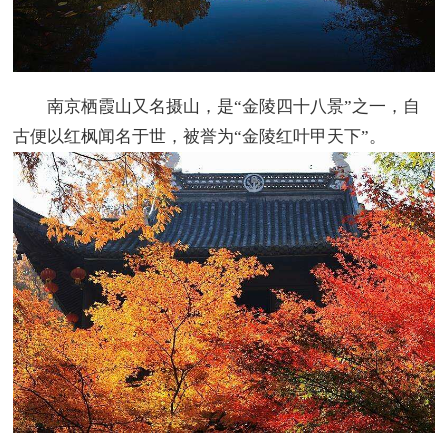
南京栖霞山又名摄山，是“金陵四十八景”之一，自
古便以红枫闻名于世，被誉为“金陵红叶甲天下”。