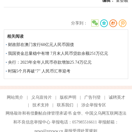
编辑：
童荟颖
分享到：
相关阅读
财政部在澳门发行60亿元人民币国债
我国资金总量稳中有增 7月末人民币贷款余额251万亿元
央行：2023年全年人民币存款增加25.74万亿元
时隔5个月再破“7” 人民币汇率迎考
网站简介
|
义乌宣传片
|
版权声明
|
广告刊登
|
诚聘英才
|
技术支持
|
联系我们
|
涉企举报专区
网络敲诈和有偿删帖自律管理承诺书
金华
、
中国义乌网互联网违法
和不良信息举报中心
举报电话：057985516611 举报邮箱：
news@zgyww.cn
举报受理处置规则